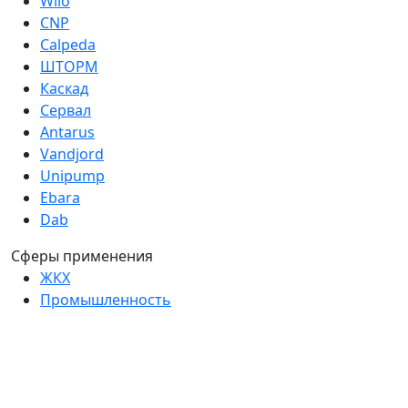
Wilo
CNP
Calpeda
ШТОРМ
Каскад
Сервал
Antarus
Vandjord
Unipump
Ebara
Dab
Сферы применения
ЖКХ
Промышленность