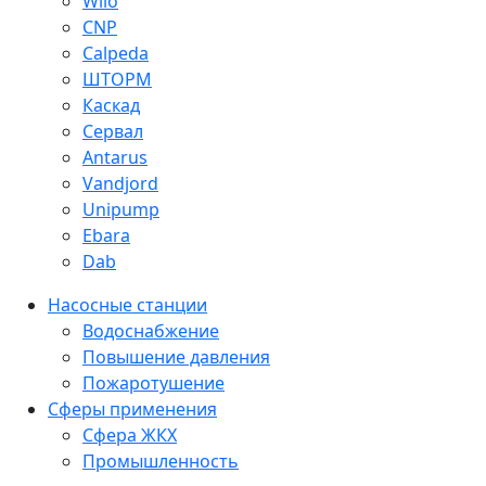
Wilo
CNP
Calpeda
ШТОРМ
Каскад
Сервал
Antarus
Vandjord
Unipump
Ebara
Dab
Насосные станции
Водоснабжение
Повышение давления
Пожаротушение
Сферы применения
Сфера ЖКХ
Промышленность